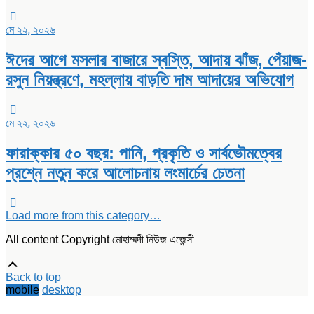
মে ২২, ২০২৬
ঈদের আগে মসলার বাজারে স্বস্তি, আদায় ঝাঁজ, পেঁয়াজ-
রসুন নিয়ন্ত্রণে, মহল্লায় বাড়তি দাম আদায়ের অভিযোগ
মে ২২, ২০২৬
ফারাক্কার ৫০ বছর: পানি, প্রকৃতি ও সার্বভৌমত্বের
প্রশ্নে নতুন করে আলোচনায় লংমার্চের চেতনা
Load more from this category…
All content Copyright মোহাম্মদী নিউজ এজেন্সী
Scroll
Up
Back to top
mobile
desktop