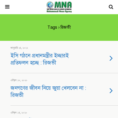
Tags › রিজভী
জানুয়ারি ২৪, ২০২২
ইসি গঠনে প্রধানমন্ত্রীর ইচ্ছারই
প্রতিফলন হচ্ছে : রিজভী
এপ্রিল ১৮, ২০২০
জনগণের জীবন নিয়ে জুয়া খেলবেন না :
রিজভী
এপ্রিল ১৪, ২০২০