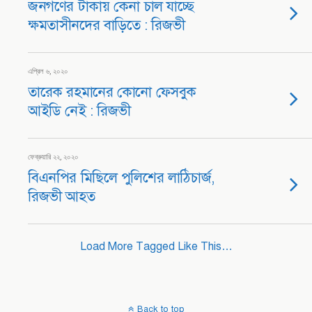
জনগণের টাকায় কেনা চাল যাচ্ছে
ক্ষমতাসীনদের বাড়িতে : রিজভী
এপ্রিল ৬, ২০২০
তারেক রহমানের কোনো ফেসবুক
আইডি নেই : রিজভী
ফেব্রুয়ারি ২২, ২০২০
বিএনপির মিছিলে পুলিশের লাঠিচার্জ,
রিজভী আহত
Load More Tagged Like This…
Back to top