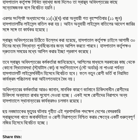
হাসপাতাল কর্তৃপক্ষ লিখিত ব্যাখ্যা জমা দিলেও তা স্বাস্থ্য অধিদপ্তরের কাছে
সন্তোষজনক বলে বিবেচিত হয়নি।
এরপর সংশ্লিষ্ট অধ্যাদেশের ১১(২)(খ) ধারা অনুযায়ী গত বৃহস্পতিবার (১১ জুন)
হাসপাতালটির লাইসেন্স বাতিল করা হয়। আইন অনুযায়ী লাইসেন্স বাতিলের আদেশ জারির
সঙ্গে সঙ্গে তা কার্যকর হয়েছে।
স্বাস্থ্য অধিদপ্তরের চিঠিতে উল্লেখ করা হয়েছে, হাসপাতাল কর্তৃপক্ষ চাইলে আগামী ৩০
দিনের মধ্যে সিদ্ধান্ত পুনর্বিবেচনার জন্য আপিল করতে পারবে। হাসপাতাল কর্তৃপক্ষও
দ্রুততম সময়ের মধ্যে আপিল করার ইচ্ছা প্রকাশ করেছে।
তবে স্বাস্থ্য অধিদপ্তরের কর্মকর্তারা জানিয়েছেন, আপিলের মাধ্যমে সরকারের কাছ থেকে
কোনো স্থিতাবস্থা (স্ট্যাটাস কো) বা স্থগিতাদেশ (স্টে অর্ডার) না পাওয়া পর্যন্ত
হাসপাতালটি লাইসেন্সবিহীন হিসেবে বিবেচিত হবে। ফলে নতুন রোগী ভর্তি বা নিয়মিত
কার্যক্রম পরিচালনা করা আইনগতভাবে বৈধ নয়।
অধিদপ্তরের কর্মকর্তারা আরও জানান, মানবিক কারণে বর্তমানে চিকিৎসাধীন রোগীদের
চিকিৎসা অব্যাহত রাখার সুযোগ দেওয়া হচ্ছে। একই সঙ্গে রোগীদের নিরাপদে অন্য
হাসপাতালে স্থানান্তরের কার্যক্রমও চলমান রয়েছে।
ছয় নবজাতকের মৃত্যুর ঘটনায় গৃহীত এই প্রশাসনিক পদক্ষেপ দেশের বেসরকারি
স্বাস্থ্যসেবা খাতে জবাবদিহিতা ও রোগী নিরাপত্তা নিশ্চিত করার ক্ষেত্রে একটি গুরুত্বপূর্ণ
নজির হিসেবে বিবেচিত হচ্ছে।
Share this: