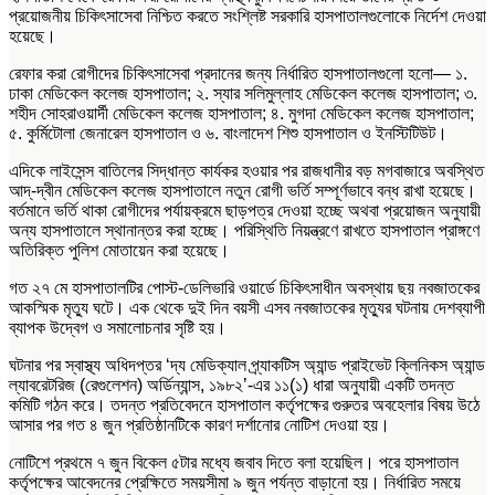
প্রয়োজনীয় চিকিৎসাসেবা নিশ্চিত করতে সংশ্লিষ্ট সরকারি হাসপাতালগুলোকে নির্দেশ দেওয়া
হয়েছে।
রেফার করা রোগীদের চিকিৎসাসেবা প্রদানের জন্য নির্ধারিত হাসপাতালগুলো হলো— ১.
ঢাকা মেডিকেল কলেজ হাসপাতাল; ২. স্যার সলিমুল্লাহ মেডিকেল কলেজ হাসপাতাল; ৩.
শহীদ সোহরাওয়ার্দী মেডিকেল কলেজ হাসপাতাল; ৪. মুগদা মেডিকেল কলেজ হাসপাতাল;
৫. কুর্মিটোলা জেনারেল হাসপাতাল ও ৬. বাংলাদেশ শিশু হাসপাতাল ও ইনস্টিটিউট।
এদিকে লাইসেন্স বাতিলের সিদ্ধান্ত কার্যকর হওয়ার পর রাজধানীর বড় মগবাজারে অবস্থিত
আদ্-দ্বীন মেডিকেল কলেজ হাসপাতালে নতুন রোগী ভর্তি সম্পূর্ণভাবে বন্ধ রাখা হয়েছে।
বর্তমানে ভর্তি থাকা রোগীদের পর্যায়ক্রমে ছাড়পত্র দেওয়া হচ্ছে অথবা প্রয়োজন অনুযায়ী
অন্য হাসপাতালে স্থানান্তর করা হচ্ছে। পরিস্থিতি নিয়ন্ত্রণে রাখতে হাসপাতাল প্রাঙ্গণে
অতিরিক্ত পুলিশ মোতায়েন করা হয়েছে।
গত ২৭ মে হাসপাতালটির পোস্ট-ডেলিভারি ওয়ার্ডে চিকিৎসাধীন অবস্থায় ছয় নবজাতকের
আকস্মিক মৃত্যু ঘটে। এক থেকে দুই দিন বয়সী এসব নবজাতকের মৃত্যুর ঘটনায় দেশব্যাপী
ব্যাপক উদ্বেগ ও সমালোচনার সৃষ্টি হয়।
ঘটনার পর স্বাস্থ্য অধিদপ্তর ‘দ্য মেডিক্যাল প্র্যাকটিস অ্যান্ড প্রাইভেট ক্লিনিকস অ্যান্ড
ল্যাবরেটরিজ (রেগুলেশন) অর্ডিন্যান্স, ১৯৮২’-এর ১১(১) ধারা অনুযায়ী একটি তদন্ত
কমিটি গঠন করে। তদন্ত প্রতিবেদনে হাসপাতাল কর্তৃপক্ষের গুরুতর অবহেলার বিষয় উঠে
আসার পর গত ৪ জুন প্রতিষ্ঠানটিকে কারণ দর্শানোর নোটিশ দেওয়া হয়।
নোটিশে প্রথমে ৭ জুন বিকেল ৫টার মধ্যে জবাব দিতে বলা হয়েছিল। পরে হাসপাতাল
কর্তৃপক্ষের আবেদনের প্রেক্ষিতে সময়সীমা ৯ জুন পর্যন্ত বাড়ানো হয়। নির্ধারিত সময়ে