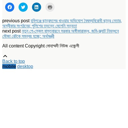
Click
Click
Click
Click
to
to
to
to
share
share
share
print
on
on
on
(Opens
Facebook
Twitter
LinkedIn
in
previous post
হবিগঞ্জে ছাত্রদলের ধাওয়ার অভিযোগ বৈষম্যবিরোধী ছাত্র নেতার,
(Opens
(Opens
(Opens
new
অস্বীকার সংগঠনের; পুলিশের তদন্তে মেলেনি সত্যতা
in
in
in
window)
new
new
new
next post
নতুন পে-স্কেল বাস্তবায়নে সরকার অঙ্গীকারাবদ্ধ, জমি-ফ্ল্যাট নিবন্ধনে
window)
window)
window)
মৌজা রেটকে সমন্বয় হচ্ছে: অর্থমন্ত্রী
All content Copyright মোহাম্মদী নিউজ এজেন্সী
Scroll
Up
Back to top
mobile
desktop