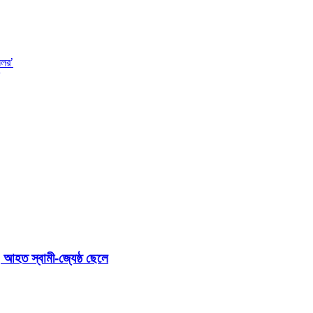
েলর’
 আহত স্বামী-জ্যেষ্ঠ ছেলে