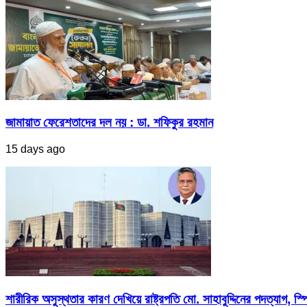
জামায়াত ফেরেশতাদের দল নয় : ডা. শফিকুর রহমান
15 days ago
শারীরিক অসুস্থতার কারণ দেখিয়ে রাষ্ট্রপতি মো. সাহাবুদ্দিনের পদত্যাগ, স্পি