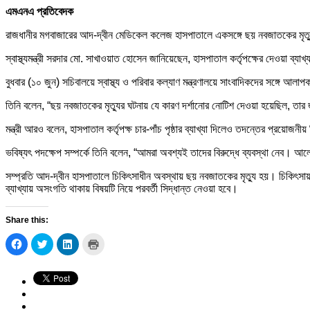
এমএনএ প্রতিবেদক
রাজধানীর মগবাজারের আদ-দ্বীন মেডিকেল কলেজ হাসপাতালে একসঙ্গে ছয় নবজাতকের মৃত্যুর ঘ
স্বাস্থ্যমন্ত্রী সরদার মো. সাখাওয়াত হোসেন জানিয়েছেন, হাসপাতাল কর্তৃপক্ষের দেওয়া ব
বুধবার (১০ জুন) সচিবালয়ে স্বাস্থ্য ও পরিবার কল্যাণ মন্ত্রণালয়ে সাংবাদিকদের সঙ্গে আলা
তিনি বলেন, “ছয় নবজাতকের মৃত্যুর ঘটনায় যে কারণ দর্শানোর নোটিশ দেওয়া হয়েছিল, ত
মন্ত্রী আরও বলেন, হাসপাতাল কর্তৃপক্ষ চার-পাঁচ পৃষ্ঠার ব্যাখ্যা দিলেও তদন্তের প্রয়োজ
ভবিষ্যৎ পদক্ষেপ সম্পর্কে তিনি বলেন, “আমরা অবশ্যই তাদের বিরুদ্ধে ব্যবস্থা নেব। 
সম্প্রতি আদ-দ্বীন হাসপাতালে চিকিৎসাধীন অবস্থায় ছয় নবজাতকের মৃত্যু হয়। চিকিৎসায় 
ব্যাখ্যায় অসংগতি থাকায় বিষয়টি নিয়ে পরবর্তী সিদ্ধান্ত নেওয়া হবে।
Share this:
Click
Click
Click
Click
to
to
to
to
share
share
share
print
on
on
on
(Opens
Facebook
Twitter
LinkedIn
in
(Opens
(Opens
(Opens
new
in
in
in
window)
new
new
new
window)
window)
window)