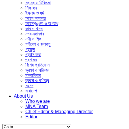
স্বাস্থ্য ও চিকিৎসা
শিক্ষাঙ্গন
ইসলাম ও ধর্ম
আইন আদালত
আইনশৃঙ্খলা ও অপরাধ
কৃষি ও খাদ্য
নগর-মহানগর
নারী ও ‍শিশু
পরিবেশ ও জলবায়ু
প্রচ্ছদ
প্রবাস কথা
প্রশাসন
বিশেষ প্রতিবেদন
ভ্রমণ ও পরিবহন
মানবাধিকার
ব্যবসা ও বাণিজ্য
সংসদ
সারাদেশ
About Us
Who we are
MNA Team
Chief Editor & Managing Director
Editor