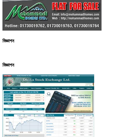
বিজ্ঞাপন
বিজ্ঞাপন