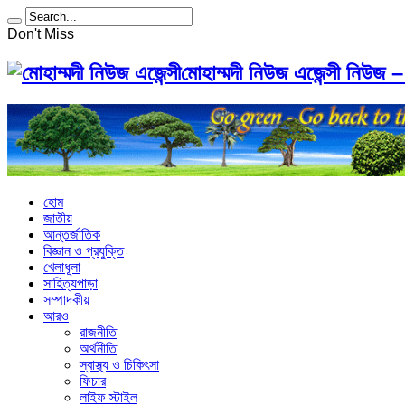
Don't Miss
মোহাম্মদী নিউজ এজেন্সী নিউজ –
হোম
জাতীয়
আন্তর্জাতিক
বিজ্ঞান ও প্রযুক্তি
খেলাধূলা
সাহিত্যপাড়া
সম্পাদকীয়
আরও
রাজনীতি
অর্থনীতি
স্বাস্থ্য ও চিকিৎসা
ফিচার
লাইফ স্টাইল