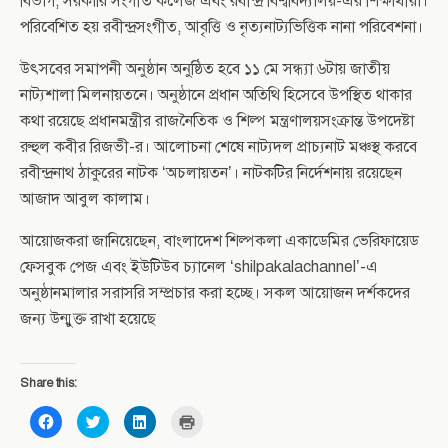
বিভাগ, সরকারি সংগীত কলেজ এবং রবীন্দ্র বিশ্ববিদ্যালয়-এর শিক্ষার্থীরা।
পরিবেশিত হয় রবীন্দ্রসংগীত, আবৃত্তি ও নৃত্যনাট্যভিত্তিক নানা পরিবেশনা।
উৎসবের সমাপনী অনুষ্ঠান অনুষ্ঠিত হবে ১১ মে সন্ধ্যা ৬টায় জাতীয়
নাট্যশালা মিলনায়তনে। অনুষ্ঠানে প্রধান অতিথি হিসেবে উপস্থিত থাকার
কথা রয়েছে প্রধানমন্ত্রীর রাজনৈতিক ও শিল্প মন্ত্রণালয়সংক্রান্ত উপদেষ্টা
রুহুল কবীর রিজভী-র। আলোচনা শেষে নাট্যদল প্রাচ্যনাট মঞ্চস্থ করবে
রবীন্দ্রনাথ ঠাকুরের নাটক ‘অচলায়তন’। নাটকটির নির্দেশনায় রয়েছেন
আজাদ আবুল কালাম।
আয়োজকরা জানিয়েছেন, বাংলাদেশ শিল্পকলা একাডেমির ভেরিফায়েড
ফেসবুক পেজ এবং ইউটিউব চ্যানেল ‘shilpakalachannel’-এ
অনুষ্ঠানমালার সরাসরি সম্প্রচার করা হচ্ছে। সকল আয়োজন দর্শকদের
জন্য উন্মুক্ত রাখা হয়েছে
Share this:
C
C
C
C
l
l
l
l
i
i
i
i