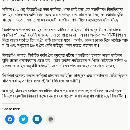
শনিবার (২৩ মে) বিআরটিএর সদর কার্যালয় থেকে জারি করা এক সতর্কীকরণ বিজ্ঞপ্তিতে
বলা হয়, চালকদের অতিরিক্ত সময় ধরে যানবাহন চালানোর কারণে সড়কে দুর্ঘটনার ঝুঁকি
বাড়ছে। এতে চালক, চালকের সহকারী, যাত্রী ও পথচারীদের হতাহতের ঘটনা ঘটছে।
বিজ্ঞপ্তিতে উল্লেখ করা হয়, বিদ্যমান মোটরযান আইন ও বিধি অনুযায়ী কোনো চালক
একটানা পাঁচ ঘণ্টার বেশি যানবাহন চালাতে পারবেন না। এরপর অন্তত ৩০ মিনিট বিশ্রাম
নিয়ে আরও সর্বোচ্চ তিন ঘণ্টা গাড়ি চালানো যাবে। অর্থাৎ একজন চালক দিনে সর্বোচ্চ আট
ঘণ্টা এবং সপ্তাহে ৪৮ ঘণ্টার বেশি দায়িত্ব পালন করতে পারবেন না।
বিআরটিএ জানায়, নির্ধারিত কর্মঘণ্টার ব্যত্যয় ঘটিয়ে গণপরিবহণ চালালে সড়ক দুর্ঘটনার
ঝুঁকি উল্লেখযোগ্যভাবে বেড়ে যায়। তাই দুর্ঘটনা প্রতিরোধে সংশ্লিষ্ট মোটরযান মালিক ও
চালকদের আইন অনুযায়ী কর্মঘণ্টা মেনে দায়িত্ব পালনের আহ্বান জানানো হয়েছে।
নির্দেশনা অমান্য করলে সংশ্লিষ্ট চালকের ড্রাইভিং লাইসেন্স এবং যানবাহনের রেজিস্ট্রেশন
বাতিল করা হতে পারে বলেও হুঁশিয়ারি দিয়েছে সংস্থাটি।
এ ছাড়া, যানবাহন চলাচল স্বাভাবিক রাখতে প্রয়োজন হলে সড়ক পরিবহণ ও মহাসড়ক
বিভাগের কেন্দ্রীয় নিয়ন্ত্রণ কক্ষের নম্বরে যোগাযোগ করার অনুরোধ জানিয়েছে বিআরটিএ।
Share this:
Click
Click
Click
Click
to
to
to
to
share
share
share
print
on
on
on
(Opens