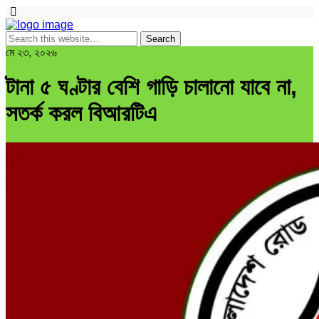
মে ২৩, ২০২৬
টানা ৫ ঘণ্টার বেশি গাড়ি চালানো যাবে না,
সতর্ক করল বিআরটিএ