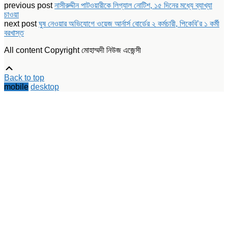
Facebook
Twitter
LinkedIn
in
previous post
নাসীরুদ্দীন পাটওয়ারীকে লিগ্যাল নোটিশ, ১৫ দিনের মধ্যে ব্যাখ্যা
(Opens
(Opens
(Opens
new
চাওয়া
in
in
in
window)
new
new
new
next post
ঘুষ নেওয়ার অভিযোগে ওয়েজ আর্নার্স বোর্ডের ২ কর্মচারী, পিকেবি’র ১ কর্মী
window)
window)
window)
বরখাস্ত
All content Copyright মোহাম্মদী নিউজ এজেন্সী
Scroll
Up
Back to top
mobile
desktop