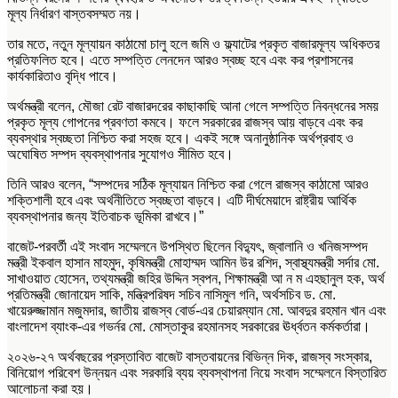
মূল্য নির্ধারণ বাস্তবসম্মত নয়।
তার মতে, নতুন মূল্যায়ন কাঠামো চালু হলে জমি ও ফ্ল্যাটের প্রকৃত বাজারমূল্য অধিকতর
প্রতিফলিত হবে। এতে সম্পত্তি লেনদেন আরও স্বচ্ছ হবে এবং কর প্রশাসনের
কার্যকারিতাও বৃদ্ধি পাবে।
অর্থমন্ত্রী বলেন, মৌজা রেট বাজারদরের কাছাকাছি আনা গেলে সম্পত্তি নিবন্ধনের সময়
প্রকৃত মূল্য গোপনের প্রবণতা কমবে। ফলে সরকারের রাজস্ব আয় বাড়বে এবং কর
ব্যবস্থার স্বচ্ছতা নিশ্চিত করা সহজ হবে। একই সঙ্গে অনানুষ্ঠানিক অর্থপ্রবাহ ও
অঘোষিত সম্পদ ব্যবস্থাপনার সুযোগও সীমিত হবে।
তিনি আরও বলেন, “সম্পদের সঠিক মূল্যায়ন নিশ্চিত করা গেলে রাজস্ব কাঠামো আরও
শক্তিশালী হবে এবং অর্থনীতিতে স্বচ্ছতা বাড়বে। এটি দীর্ঘমেয়াদে রাষ্ট্রীয় আর্থিক
ব্যবস্থাপনার জন্য ইতিবাচক ভূমিকা রাখবে।”
বাজেট-পরবর্তী এই সংবাদ সম্মেলনে উপস্থিত ছিলেন বিদ্যুৎ, জ্বালানি ও খনিজসম্পদ
মন্ত্রী ইকবাল হাসান মাহমুদ, কৃষিমন্ত্রী মোহাম্মদ আমিন উর রশিদ, স্বাস্থ্যমন্ত্রী সর্দার মো.
সাখাওয়াত হোসেন, তথ্যমন্ত্রী জহির উদ্দিন স্বপন, শিক্ষামন্ত্রী আ ন ম এহছানুল হক, অর্থ
প্রতিমন্ত্রী জোনায়েদ সাকি, মন্ত্রিপরিষদ সচিব নাসিমুল গনি, অর্থসচিব ড. মো.
খায়েরুজ্জামান মজুমদার, জাতীয় রাজস্ব বোর্ড-এর চেয়ারম্যান মো. আবদুর রহমান খান এবং
বাংলাদেশ ব্যাংক-এর গভর্নর মো. মোস্তাকুর রহমানসহ সরকারের ঊর্ধ্বতন কর্মকর্তারা।
২০২৬-২৭ অর্থবছরের প্রস্তাবিত বাজেট বাস্তবায়নের বিভিন্ন দিক, রাজস্ব সংস্কার,
বিনিয়োগ পরিবেশ উন্নয়ন এবং সরকারি ব্যয় ব্যবস্থাপনা নিয়ে সংবাদ সম্মেলনে বিস্তারিত
আলোচনা করা হয়।