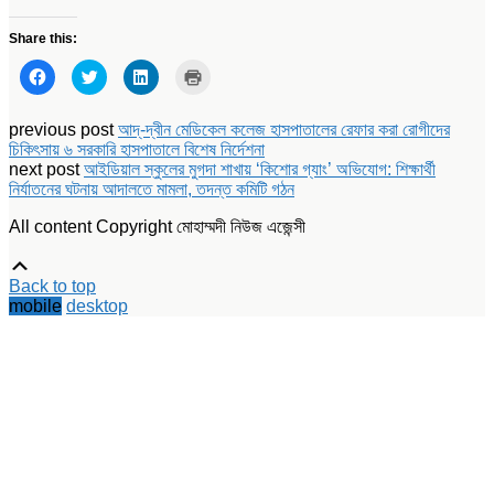
Share this:
Click
Click
Click
Click
to
to
to
to
share
share
share
print
on
on
on
(Opens
Facebook
Twitter
LinkedIn
in
previous post
আদ্-দ্বীন মেডিকেল কলেজ হাসপাতালের রেফার করা রোগীদের
(Opens
(Opens
(Opens
new
চিকিৎসায় ৬ সরকারি হাসপাতালে বিশেষ নির্দেশনা
in
in
in
window)
new
new
new
next post
আইডিয়াল স্কুলের মুগদা শাখায় ‘কিশোর গ্যাং’ অভিযোগ: শিক্ষার্থী
window)
window)
window)
নির্যাতনের ঘটনায় আদালতে মামলা, তদন্ত কমিটি গঠন
All content Copyright মোহাম্মদী নিউজ এজেন্সী
Scroll
Up
Back to top
mobile
desktop