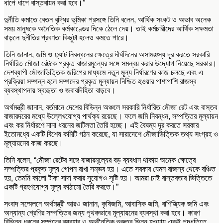
ধাপে ধাপে বাস্তবায়ন করা হবে।”
দুর্নীতি কমাতে বেতন বৃদ্ধির ভূমিকা প্রসঙ্গে তিনি বলেন, আর্থিক সংকট ও অভাব অনেক
সময় মানুষকে অনৈতিক কর্মকাণ্ডের দিকে ঠেলে দেয়। তাই কর্মচারীদের আর্থিক সক্ষমতা
বাড়লে দুর্নীতির প্রবণতা কিছুটা হলেও কমতে পারে।
তিনি জানান, জমি ও ফ্ল্যাট নিবন্ধনের ক্ষেত্রে দীর্ঘদিনের অসামঞ্জস্য দূর করতে সরকারি
নির্ধারিত মৌজা রেটকে প্রকৃত বাজারমূল্যের সঙ্গে সমন্বয় করার উদ্যোগ নিয়েছে সরকার।
দেশব্যাপী মৌজাভিত্তিক জরিপের মাধ্যমে নতুন মূল্য নির্ধারণের কাজ চলছে এবং এ
প্রক্রিয়া সম্পন্ন হলে সম্পদের প্রকৃত মূল্যায়ন নিশ্চিত হওয়ার পাশাপাশি রাজস্ব
ব্যবস্থাপনায় স্বচ্ছতা ও জবাবদিহিতা বাড়বে।
অর্থমন্ত্রী জানান, বর্তমানে দেশের বিভিন্ন অঞ্চলে সরকারি নির্ধারিত মৌজা রেট এবং বাস্তব
বাজারদরের মধ্যে উল্লেখযোগ্য পার্থক্য রয়েছে। ফলে জমি নিবন্ধন, সম্পত্তির মূল্যায়ন
এবং কর নির্ধারণে নানা ধরনের জটিলতা তৈরি হচ্ছে। এই বৈষম্য দূর করতে সরকার
ইতোমধ্যে একটি বিশেষ কমিটি গঠন করেছে, যা সারাদেশে মৌজাভিত্তিক তথ্য সংগ্রহ ও
মূল্যায়নের কাজ করছে।
তিনি বলেন, “মৌজা রেটের সঙ্গে বাজারমূল্যের বড় ব্যবধান থাকায় অনেক ক্ষেত্রে
সম্পত্তির প্রকৃত মূল্য গোপন রাখা সম্ভব হয়। এতে সরকার যেমন রাজস্ব থেকে বঞ্চিত
হয়, তেমনি কালো টাকা সাদা করার সুযোগও সৃষ্টি হয়। আমরা চাই বাস্তবতার ভিত্তিতে
একটি গ্রহণযোগ্য মূল্য কাঠামো তৈরি করতে।”
সংবাদ সম্মেলনে অর্থমন্ত্রী আরও জানান, কৃষিজমি, আবাসিক জমি, বাণিজ্যিক জমি এবং
অন্যান্য শ্রেণির সম্পত্তির জন্য পৃথকভাবে মূল্যায়নের ব্যবস্থা করা হবে। কারণ
বিভিন্ন ধরনের সম্পদের ব্যবহার ও অর্থনৈতিক গুরুত্ব ভিন্ন হওয়ায় একই পদ্ধতিতে