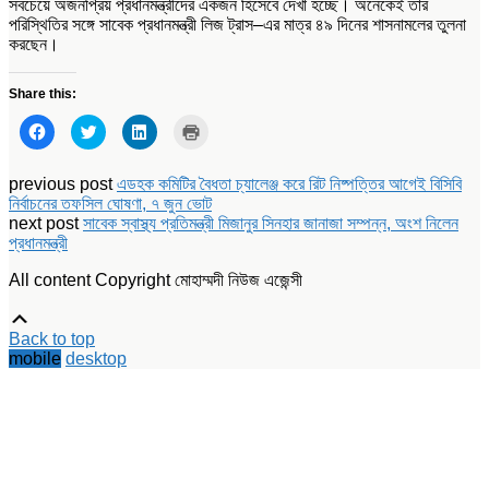
সবচেয়ে অজনপ্রিয় প্রধানমন্ত্রীদের একজন হিসেবে দেখা হচ্ছে। অনেকেই তার
পরিস্থিতির সঙ্গে সাবেক প্রধানমন্ত্রী লিজ ট্রাস–এর মাত্র ৪৯ দিনের শাসনামলের তুলনা
করছেন।
Share this:
Click
Click
Click
Click
to
to
to
to
share
share
share
print
on
on
on
(Opens
Facebook
Twitter
LinkedIn
in
previous post
এডহক কমিটির বৈধতা চ্যালেঞ্জ করে রিট নিষ্পত্তির আগেই বিসিবি
(Opens
(Opens
(Opens
new
নির্বাচনের তফসিল ঘোষণা, ৭ জুন ভোট
in
in
in
window)
new
new
new
next post
সাবেক স্বাস্থ্য প্রতিমন্ত্রী মিজানুর সিনহার জানাজা সম্পন্ন, অংশ নিলেন
window)
window)
window)
প্রধানমন্ত্রী
All content Copyright মোহাম্মদী নিউজ এজেন্সী
Scroll
Up
Back to top
mobile
desktop