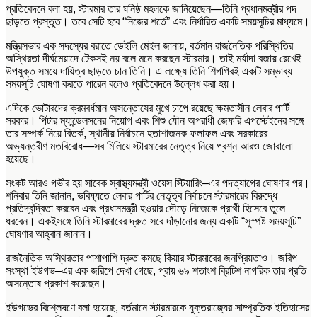
প্রতিবেদনে বলা হয়, স্টারমার তার ঘনিষ্ঠ মহলকে জানিয়েছেন—তিনি প্রধানমন্ত্রীর পদ
ছাড়তে প্রস্তুত। তবে সেটি হবে “নিজের শর্তে” এবং নির্ধারিত একটি সময়সূচির মাধ্যমে।
মন্ত্রিসভার এক সদস্যের বরাতে ডেইলি মেইল জানায়, বর্তমান রাজনৈতিক পরিস্থিতির
অস্থিরতা দীর্ঘমেয়াদে টেকসই নয় বলে মনে করছেন স্টারমার। তাই মর্যাদা বজায় রেখেই
উপযুক্ত সময়ে দায়িত্ব ছাড়তে চান তিনি। এ লক্ষ্যে তিনি শিগগিরই একটি সম্ভাব্য
সময়সূচি ঘোষণা করতে পারেন বলেও প্রতিবেদনে উল্লেখ করা হয়।
এদিকে ভোটারদের ক্রমবর্ধমান অসন্তোষের মুখে চাপে রয়েছে ক্ষমতাসীন লেবার পার্টি
সরকার। পিটার ম্যান্ডেলসনের নিয়োগ এবং শিশু যৌন অপরাধী জেফরি এপস্টেইনের সঙ্গে
তার সম্পর্ক নিয়ে বিতর্ক, স্থানীয় নির্বাচনে হতাশাজনক ফলাফল এবং সরকারের
অভ্যন্তরীণ মতবিরোধ—সব মিলিয়ে স্টারমারের নেতৃত্ব নিয়ে প্রশ্ন আরও জোরালো
হয়েছে।
সংকট আরও গভীর হয় সাবেক স্বাস্থ্যমন্ত্রী ওয়েস স্টিয়ারিং–এর পদত্যাগের ঘোষণার পর।
শনিবার তিনি জানান, ভবিষ্যতে লেবার পার্টির নেতৃত্ব নির্বাচনে স্টারমারের বিরুদ্ধে
প্রতিদ্বন্দ্বিতা করবেন এবং প্রধানমন্ত্রী হওয়ার দৌড়ে নিজেকে প্রার্থী হিসেবে তুলে
ধরবেন। একইসঙ্গে তিনি স্টারমারের দ্রুত সরে দাঁড়ানোর জন্য একটি “সুস্পষ্ট সময়সূচি”
ঘোষণার আহ্বান জানান।
রাজনৈতিক অস্থিরতার পাশাপাশি দ্রুত কমছে কিয়ার স্টারমারের জনপ্রিয়তাও। জরিপ
সংস্থা ইউগভ–এর এক জরিপে দেখা গেছে, প্রায় ৬৯ শতাংশ ব্রিটিশ নাগরিক তার প্রতি
অসন্তোষ প্রকাশ করেছেন।
ইউগভের বিশ্লেষণে বলা হয়েছে, বর্তমানে স্টারমারকে যুক্তরাজ্যের সাম্প্রতিক ইতিহাসের